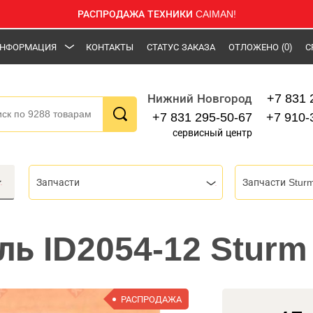
РАСПРОДАЖА ТЕХНИКИ CAIMAN!
НФОРМАЦИЯ
КОНТАКТЫ
СТАТУС ЗАКАЗА
ОТЛОЖЕНО
(0)
С
+7 831 
Нижний Новгород
+7 831 295-50-67
+7 910-
сервисный центр
Запчасти
Запчасти Stur
ль ID2054-12 Sturm
РАСПРОДАЖА