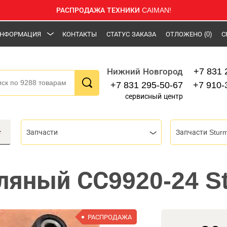
РАСПРОДАЖА ТЕХНИКИ CAIMAN!
НФОРМАЦИЯ
КОНТАКТЫ
СТАТУС ЗАКАЗА
ОТЛОЖЕНО
(0)
С
+7 831 
Нижний Новгород
+7 831 295-50-67
+7 910-
сервисный центр
Запчасти
Запчасти Stur
ляный СС9920-24 S
РАСПРОДАЖА