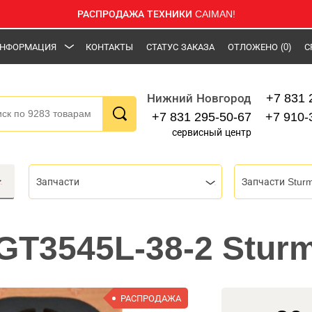
РАСПРОДАЖА ТЕХНИКИ CAIMAN!
НФОРМАЦИЯ
КОНТАКТЫ
СТАТУС ЗАКАЗА
ОТЛОЖЕНО
(0)
С
+7 831 
Нижний Новгород
+7 831 295-50-67
+7 910-
сервисный центр
Запчасти
Запчасти Stur
GT3545L-38-2 Stur
РАСПРОДАЖА