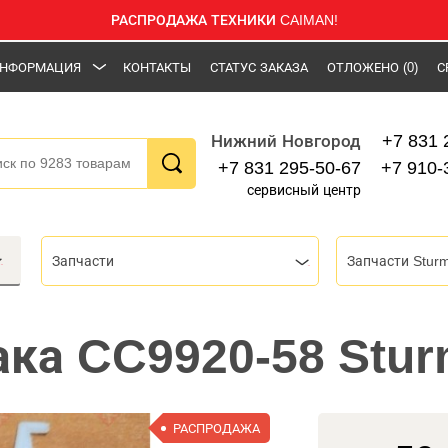
РАСПРОДАЖА ТЕХНИКИ CAIMAN!
НФОРМАЦИЯ
КОНТАКТЫ
СТАТУС ЗАКАЗА
ОТЛОЖЕНО
(0)
С
+7 831 
Нижний Новгород
+7 831 295-50-67
+7 910-
сервисный центр
Запчасти
Запчасти Stur
ка CC9920-58 Stu
РАСПРОДАЖА