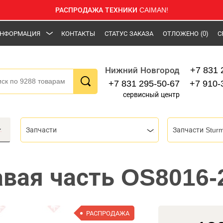
РАСПРОДАЖА ТЕХНИКИ CAIMAN!
НФОРМАЦИЯ
КОНТАКТЫ
СТАТУС ЗАКАЗА
ОТЛОЖЕНО
(0)
С
+7 831 
Нижний Новгород
+7 831 295-50-67
+7 910-
сервисный центр
Запчасти
Запчасти Stur
авая часть OS8016-
РАСПРОДАЖА