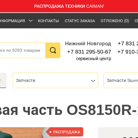
РАСПРОДАЖА ТЕХНИКИ CAIMAN!
НФОРМАЦИЯ
КОНТАКТЫ
СТАТУС ЗАКАЗА
ОТЛОЖЕНО
(0)
С
+7 831 
Нижний Новгород
+7 831 295-50-67
+7 910-
сервисный центр
Запчасти
Запчасти Stur
вая часть OS8150R-
РАСПРОДАЖА