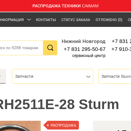
РАСПРОДАЖА ТЕХНИКИ CAIMAN!
НФОРМАЦИЯ
КОНТАКТЫ
СТАТУС ЗАКАЗА
ОТЛОЖЕНО
(0)
С
+7 831 
Нижний Новгород
+7 831 295-50-67
+7 910-
сервисный центр
Запчасти
Запчасти Stur
RH2511E-28 Sturm
РАСПРОДАЖА