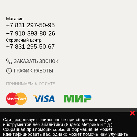
Магазин
+7 831 297-50-95
+7 910-393-80-26
Сервисный центр
+7 831 295-50-67
ЗАКАЗАТЬ ЗВОНОК
ГРАФИК РАБОТЫ
ПРИНИМАЕМ К ОПЛАТЕ
Cайт использует файлы cookie при сборе данных для
© 2017 Магазин Хозяин
инструментов веб-аналитики (Яндекс.Метрика и т.д.)
Собранная при помощи cookie информация не может
Нижний Новгород
идентифицировать вас, однако может помочь нам улучшить