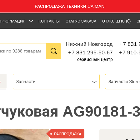
РАСПРОДАЖА ТЕХНИКИ CAIMAN!
НФОРМАЦИЯ
КОНТАКТЫ
СТАТУС ЗАКАЗА
ОТЛОЖЕНО
(0)
С
+7 831 
Нижний Новгород
+7 831 295-50-67
+7 910-
сервисный центр
Запчасти
Запчасти Stur
учуковая AG90181-
РАСПРОДАЖА