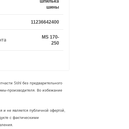
шпилька
шины
11236642400
MS 170-
нта
250
части Stihl без предварительного
рмы-производителя. Во избежание
я и не является публичной офертой,
дукте с фактическими
вления.