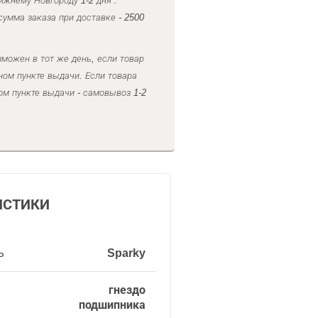
ижнему Новгороду 1-2 дня .
умма заказа при доставке - 2500
можен в тот же день, если товар
ном пункте выдачи. Если товара
ом пункте выдачи - самовывоз 1-2
ИСТИКИ
ь
Sparky
гнездо
подшипника