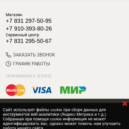
Магазин
+7 831 297-50-95
+7 910-393-80-26
Сервисный центр
+7 831 295-50-67
ЗАКАЗАТЬ ЗВОНОК
ГРАФИК РАБОТЫ
ПРИНИМАЕМ К ОПЛАТЕ
Cайт использует файлы cookie при сборе данных для
© 2017 Магазин Хозяин
инструментов веб-аналитики (Яндекс.Метрика и т.д.)
Собранная при помощи cookie информация не может
Нижний Новгород
идентифицировать вас, однако может помочь нам улучшить
работу нашего сайта.