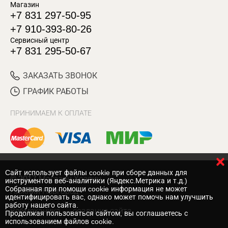
Магазин
+7 831 297-50-95
+7 910-393-80-26
Сервисный центр
+7 831 295-50-67
ЗАКАЗАТЬ ЗВОНОК
ГРАФИК РАБОТЫ
ПРИНИМАЕМ К ОПЛАТЕ
Cайт использует файлы cookie при сборе данных для
© 2017 Магазин Хозяин
инструментов веб-аналитики (Яндекс.Метрика и т.д.)
Собранная при помощи cookie информация не может
Нижний Новгород
идентифицировать вас, однако может помочь нам улучшить
работу нашего сайта.
Вебмеханика
— создание сайта
Продолжая пользоваться сайтом, вы соглашаетесь с
использованием файлов cookie.