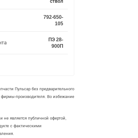
ствол
792-650-
105
ПЭ 28-
нта
900П
пчасти Пульсар без предварительного
е фирмы-производителя. Во избежание
 и не является публичной офертой,
дукте с фактическими
вления.