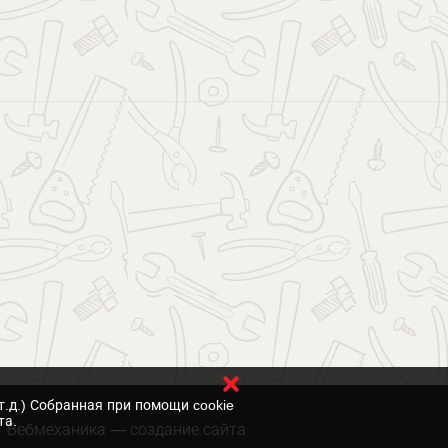
т.д.) Собранная при помощи cookie
та.
Вебмеханика
— создание сайта