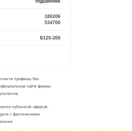
подшипник
180206
534700
Б120-200
апчасти профмаш без
 официальном сайте фирмы-
ультантов.
яется публичной офертой,
дукте с фактическими
вления.