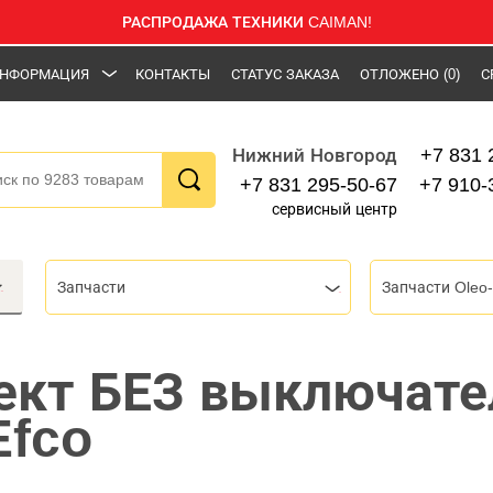
РАСПРОДАЖА ТЕХНИКИ CAIMAN!
НФОРМАЦИЯ
КОНТАКТЫ
СТАТУС ЗАКАЗА
ОТЛОЖЕНО
(0)
С
+7 831 
Нижний Новгород
+7 831 295-50-67
+7 910-
сервисный центр
Запчасти
Запчасти Oleo-
ект БЕЗ выключате
Efco