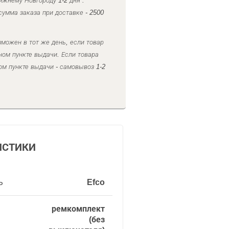
ижнему Новгороду 1-2 дня .
умма заказа при доставке - 2500
можен в тот же день, если товар
ном пункте выдачи. Если товара
ом пункте выдачи - самовывоз 1-2
ИСТИКИ
ь
Efco
ремкомплект
(без