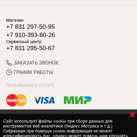
Магазин
+7 831 297-50-95
+7 910-393-80-26
Сервисный центр
+7 831 295-50-67
ЗАКАЗАТЬ ЗВОНОК
ГРАФИК РАБОТЫ
ПРИНИМАЕМ К ОПЛАТЕ
Cайт использует файлы cookie при сборе данных для
© 2017 Магазин Хозяин
инструментов веб-аналитики (Яндекс.Метрика и т.д.)
Собранная при помощи cookie информация не может
Нижний Новгород
идентифицировать вас, однако может помочь нам улучшить