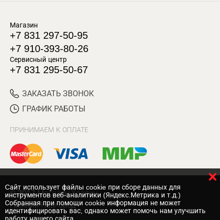
Магазин
+7 831 297-50-95
+7 910-393-80-26
Сервисный центр
+7 831 295-50-67
ЗАКАЗАТЬ ЗВОНОК
ГРАФИК РАБОТЫ
ПРИНИМАЕМ К ОПЛАТЕ
Cайт использует файлы cookie при сборе данных для
© 2017 Магазин Хозяин
инструментов веб-аналитики (Яндекс.Метрика и т.д.)
Собранная при помощи cookie информация не может
Нижний Новгород
идентифицировать вас, однако может помочь нам улучшить
работу нашего сайта.