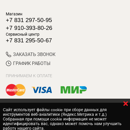
Магазин
+7 831 297-50-95
+7 910-393-80-26
Сервисный центр
+7 831 295-50-67
ЗАКАЗАТЬ ЗВОНОК
ГРАФИК РАБОТЫ
ПРИНИМАЕМ К ОПЛАТЕ
Cайт использует файлы cookie при сборе данных для
© 2017 Магазин Хозяин
инструментов веб-аналитики (Яндекс.Метрика и т.д.)
Собранная при помощи cookie информация не может
Нижний Новгород
идентифицировать вас, однако может помочь нам улучшить
работу нашего сайта.