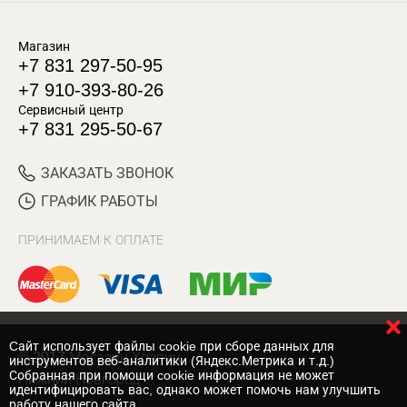
Магазин
+7 831 297-50-95
+7 910-393-80-26
Сервисный центр
+7 831 295-50-67
ЗАКАЗАТЬ ЗВОНОК
ГРАФИК РАБОТЫ
ПРИНИМАЕМ К ОПЛАТЕ
Cайт использует файлы cookie при сборе данных для
© 2017 Магазин Хозяин
инструментов веб-аналитики (Яндекс.Метрика и т.д.)
Собранная при помощи cookie информация не может
Нижний Новгород
идентифицировать вас, однако может помочь нам улучшить
работу нашего сайта.