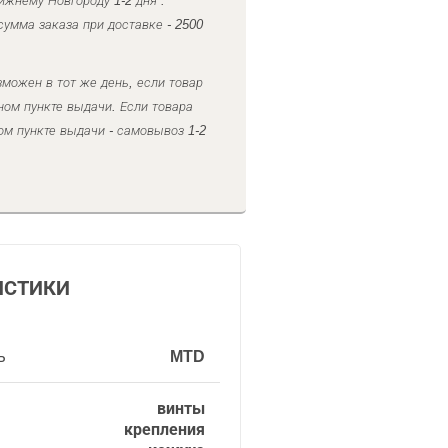
ижнему Новгороду 1-2 дня .
умма заказа при доставке - 2500
можен в тот же день, если товар
ном пункте выдачи. Если товара
ом пункте выдачи - самовывоз 1-2
ИСТИКИ
ь
MTD
винты
крепления