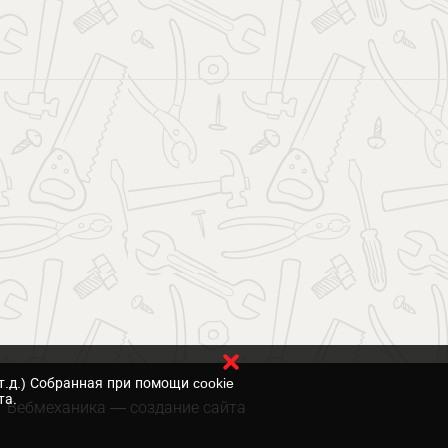
т.д.) Собранная при помощи cookie
та.
Вебмеханика
— создание сайта