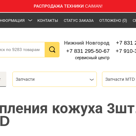
РАСПРОДАЖА ТЕХНИКИ CAIMAN!
НФОРМАЦИЯ
КОНТАКТЫ
СТАТУС ЗАКАЗА
ОТЛОЖЕНО
(0)
С
+7 831 
Нижний Новгород
+7 831 295-50-67
+7 910-
сервисный центр
Запчасти
Запчасти MTD
пления кожуха 3шт
TD