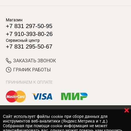
Магазин
+7 831 297-50-95
+7 910-393-80-26
Сервисный центр
+7 831 295-50-67
ЗАКАЗАТЬ ЗВОНОК
ГРАФИК РАБОТЫ
ПРИНИМАЕМ К ОПЛАТЕ
Cайт использует файлы cookie при сборе данных для
© 2017 Магазин Хозяин
инструментов веб-аналитики (Яндекс.Метрика и т.д.)
Собранная при помощи cookie информация не может
Нижний Новгород
идентифицировать вас, однако может помочь нам улучшить