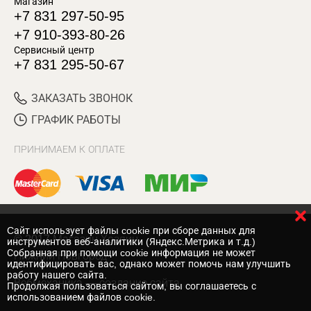
Магазин
+7 831 297-50-95
+7 910-393-80-26
Сервисный центр
+7 831 295-50-67
ЗАКАЗАТЬ ЗВОНОК
ГРАФИК РАБОТЫ
ПРИНИМАЕМ К ОПЛАТЕ
Cайт использует файлы cookie при сборе данных для
© 2017 Магазин Хозяин
инструментов веб-аналитики (Яндекс.Метрика и т.д.)
Собранная при помощи cookie информация не может
Нижний Новгород
идентифицировать вас, однако может помочь нам улучшить
работу нашего сайта.
Вебмеханика
— создание сайта
Продолжая пользоваться сайтом, вы соглашаетесь с
использованием файлов cookie.