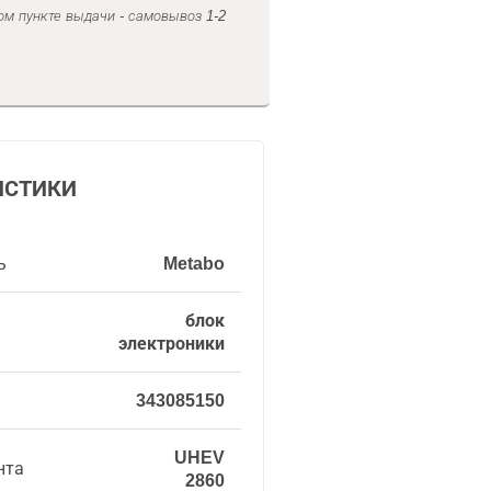
ом пункте выдачи - самовывоз 1-2
ИСТИКИ
ь
Metabo
блок
электроники
343085150
UHEV
нта
2860