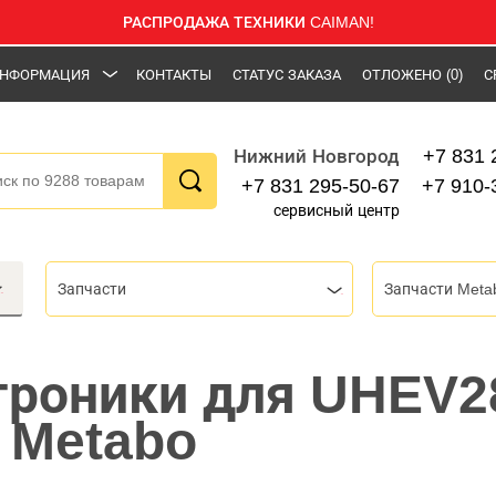
РАСПРОДАЖА ТЕХНИКИ CAIMAN!
НФОРМАЦИЯ
КОНТАКТЫ
СТАТУС ЗАКАЗА
ОТЛОЖЕНО
(0)
С
+7 831 
Нижний Новгород
+7 831 295-50-67
+7 910-
сервисный центр
Запчасти
Запчасти Meta
троники для UHEV2
 Metabo