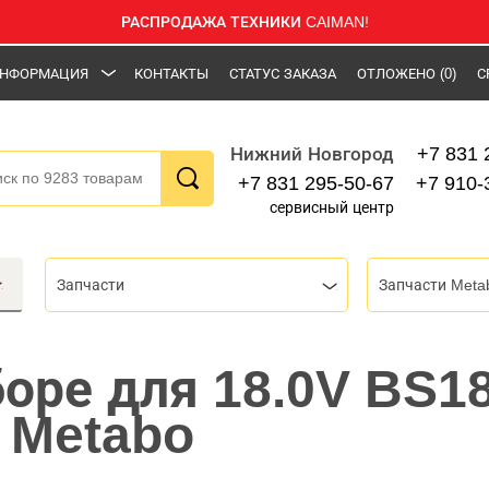
РАСПРОДАЖА ТЕХНИКИ CAIMAN!
НФОРМАЦИЯ
КОНТАКТЫ
СТАТУС ЗАКАЗА
ОТЛОЖЕНО
(0)
С
+7 831 
Нижний Новгород
+7 831 295-50-67
+7 910-
сервисный центр
Запчасти
Запчасти Meta
боре для 18.0V BS18
 Metabo