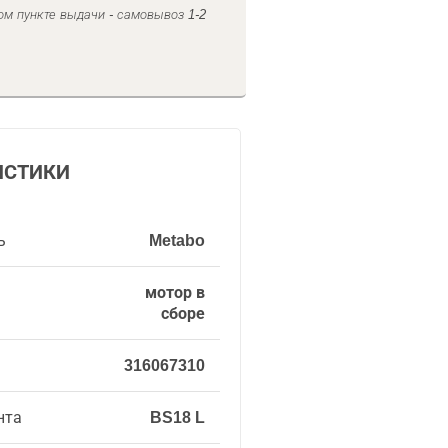
ом пункте выдачи - самовывоз 1-2
ИСТИКИ
ь
Metabo
мотор в
сборе
316067310
нта
BS18 L