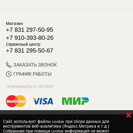
Магазин
+7 831 297-50-95
+7 910-393-80-26
Сервисный центр
+7 831 295-50-67
ЗАКАЗАТЬ ЗВОНОК
ГРАФИК РАБОТЫ
ПРИНИМАЕМ К ОПЛАТЕ
Cайт использует файлы cookie при сборе данных для
© 2017 Магазин Хозяин
инструментов веб-аналитики (Яндекс.Метрика и т.д.)
Собранная при помощи cookie информация не может
Нижний Новгород