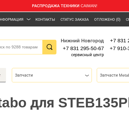
РАСПРОДАЖА ТЕХНИКИ CAIMAN!
НФОРМАЦИЯ
КОНТАКТЫ
СТАТУС ЗАКАЗА
ОТЛОЖЕНО
(0)
С
+7 831 
Нижний Новгород
+7 831 295-50-67
+7 910-
сервисный центр
Запчасти
Запчасти Meta
abo для STEB135P