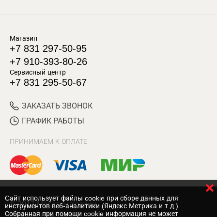
Магазин
+7 831 297-50-95
+7 910-393-80-26
Сервисный центр
+7 831 295-50-67
ЗАКАЗАТЬ ЗВОНОК
ГРАФИК РАБОТЫ
ПРИНИМАЕМ К ОПЛАТЕ
Cайт использует файлы cookie при сборе данных для
© 2017 Магазин Хозяин
инструментов веб-аналитики (Яндекс.Метрика и т.д.)
Собранная при помощи cookie информация не может
Нижний Новгород