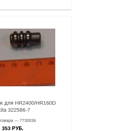
к для HR2400/HR160D
ita 322586-7
товара — 7730036
353 РУБ.
А