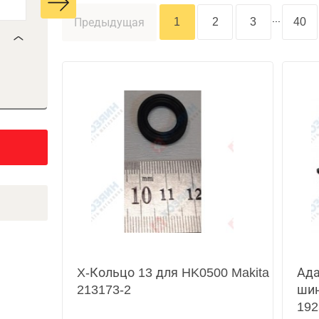
...
1
2
3
40
Предыдущая
X-Кольцо 13 для HK0500 Makita
Ада
213173-2
шин
192