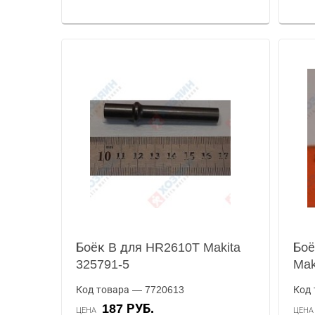
Боёк B для HR2610T Makita
Боё
325791-5
Mak
Код товара — 7720613
Код 
187 РУБ.
ЦЕНА
ЦЕН