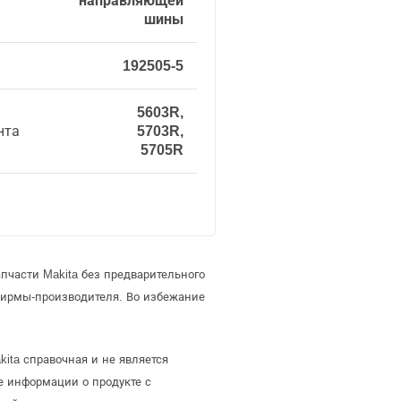
направляющей
шины
192505-5
5603R,
нта
5703R,
5705R
пчасти Makita без предварительного
фирмы-производителя. Во избежание
ita справочная и не является
е информации о продукте с