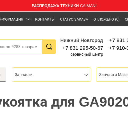
РАСПРОДАЖА ТЕХНИКИ CAIMAN!
НФОРМАЦИЯ
КОНТАКТЫ
СТАТУС ЗАКАЗА
ОТЛОЖЕНО
(0)
С
+7 831 
Нижний Новгород
+7 831 295-50-67
+7 910-
сервисный центр
Запчасти
Запчасти Makit
укоятка для GA9020