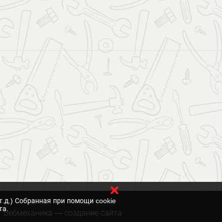
т.д.) Собранная при помощи cookie
та.
Вебмеханика
— создание сайта