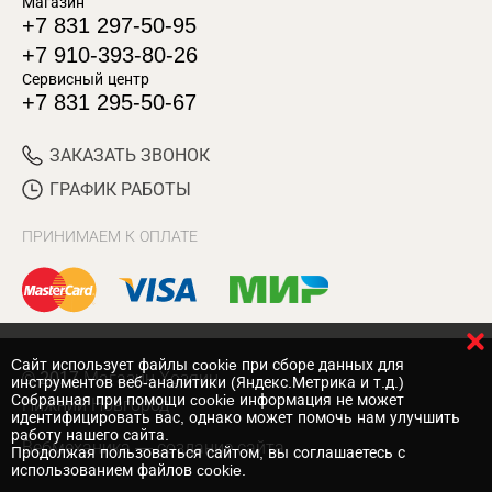
Магазин
+7 831 297-50-95
+7 910-393-80-26
Сервисный центр
+7 831 295-50-67
ЗАКАЗАТЬ ЗВОНОК
ГРАФИК РАБОТЫ
ПРИНИМАЕМ К ОПЛАТЕ
Cайт использует файлы cookie при сборе данных для
© 2017 Магазин Хозяин
инструментов веб-аналитики (Яндекс.Метрика и т.д.)
Собранная при помощи cookie информация не может
Нижний Новгород
идентифицировать вас, однако может помочь нам улучшить
работу нашего сайта.
Вебмеханика
— создание сайта
Продолжая пользоваться сайтом, вы соглашаетесь с
использованием файлов cookie.