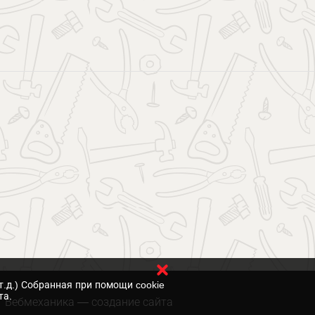
т.д.) Собранная при помощи cookie
та.
Вебмеханика
— создание сайта