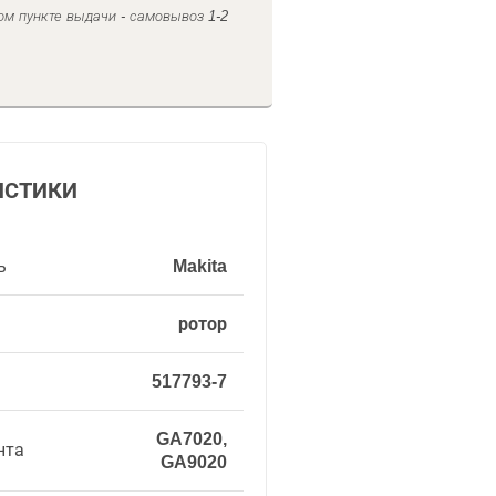
ом пункте выдачи - самовывоз 1-2
ИСТИКИ
ь
Makita
ротор
517793-7
GA7020,
нта
GA9020