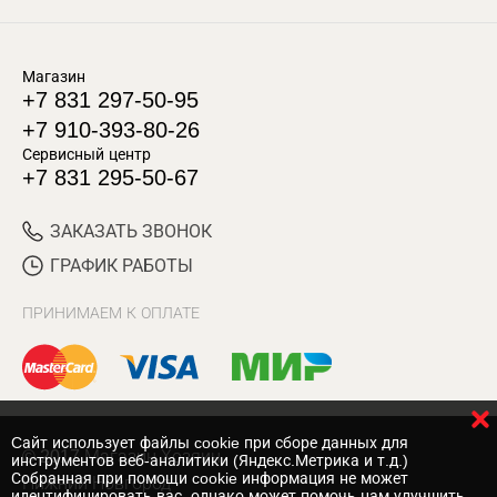
Магазин
+7 831 297-50-95
+7 910-393-80-26
Сервисный центр
+7 831 295-50-67
ЗАКАЗАТЬ ЗВОНОК
ГРАФИК РАБОТЫ
ПРИНИМАЕМ К ОПЛАТЕ
Cайт использует файлы cookie при сборе данных для
© 2017 Магазин Хозяин
инструментов веб-аналитики (Яндекс.Метрика и т.д.)
Собранная при помощи cookie информация не может
Нижний Новгород
идентифицировать вас, однако может помочь нам улучшить