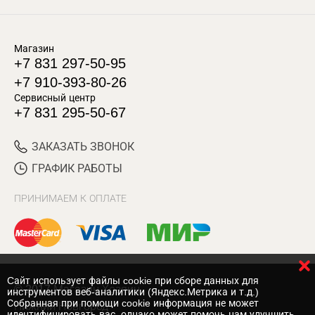
Магазин
+7 831 297-50-95
+7 910-393-80-26
Сервисный центр
+7 831 295-50-67
ЗАКАЗАТЬ ЗВОНОК
ГРАФИК РАБОТЫ
ПРИНИМАЕМ К ОПЛАТЕ
Cайт использует файлы cookie при сборе данных для
© 2017 Магазин Хозяин
инструментов веб-аналитики (Яндекс.Метрика и т.д.)
Собранная при помощи cookie информация не может
Нижний Новгород
идентифицировать вас, однако может помочь нам улучшить