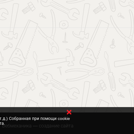
т.д.) Собранная при помощи cookie
та.
Вебмеханика
— создание сайта