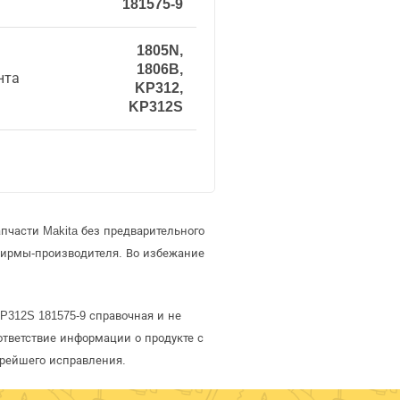
181575-9
1805N,
1806B,
нта
KP312,
KP312S
пчасти Makita без предварительного
фирмы-производителя. Во избежание
KP312S 181575-9 справочная и не
тветствие информации о продукте с
орейшего исправления.