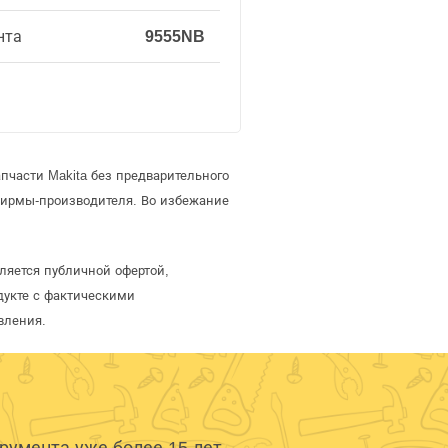
нта
9555NB
пчасти Makita без предварительного
фирмы-производителя. Во избежание
вляется публичной офертой,
дукте с фактическими
вления.
умента уже более 15 лет