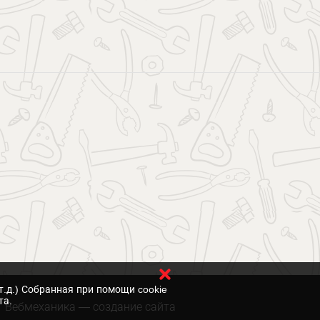
т.д.) Собранная при помощи cookie
та.
Вебмеханика
— создание сайта