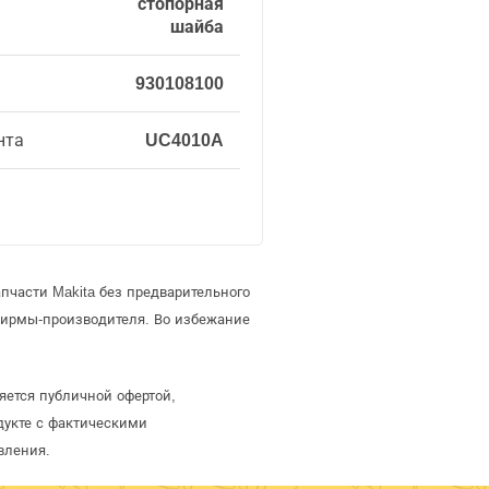
стопорная
шайба
930108100
нта
UC4010A
пчасти Makita без предварительного
фирмы-производителя. Во избежание
яется публичной офертой,
дукте с фактическими
вления.