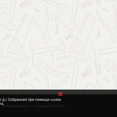
т.д.) Собранная при помощи cookie
та.
Вебмеханика
— создание сайта