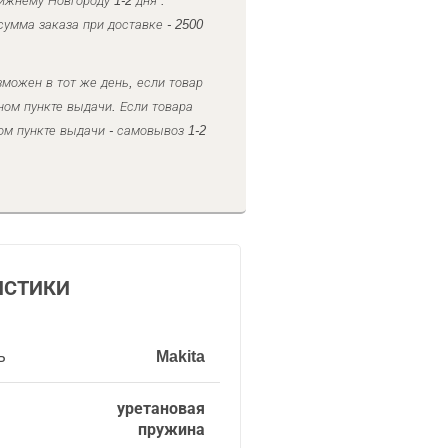
ижнему Новгороду 1-2 дня .
умма заказа при доставке - 2500
можен в тот же день, если товар
ном пункте выдачи. Если товара
ом пункте выдачи - самовывоз 1-2
ИСТИКИ
ь
Makita
уретановая
пружина