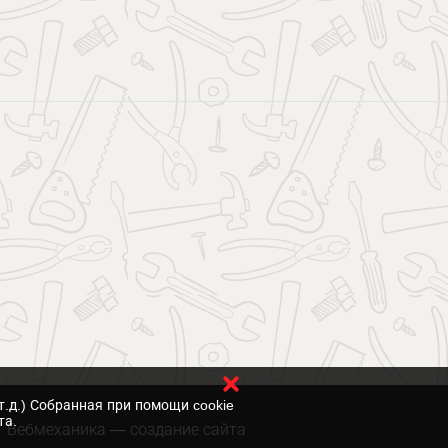
т.д.) Собранная при помощи cookie
та.
Вебмеханика
— создание сайта