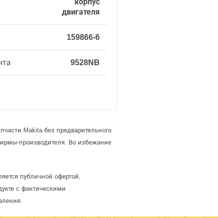
корпус
двигателя
159866-6
нта
9528NB
пчасти Makita без предварительного
фирмы-производителя. Во избежание
ляется публичной офертой,
дукте с фактическими
вления.