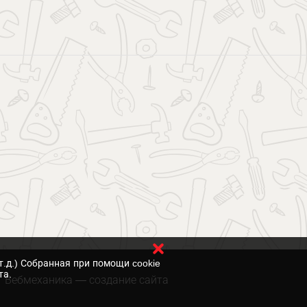
т.д.) Собранная при помощи cookie
та.
Вебмеханика
— создание сайта