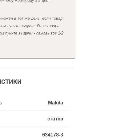
ижнему Новгороду 1-2 дня ,
можен в тот же день, если товар
ном пункте выдачи. Если товара
ом пункте выдачи - самовывоз 1-2
ИСТИКИ
ь
Makita
статор
634178-3