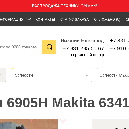
РАСПРОДАЖА ТЕХНИКИ CAIMAN!
НФОРМАЦИЯ
КОНТАКТЫ
СТАТУС ЗАКАЗА
ОТЛОЖЕНО
(0)
С
+7 831 
Нижний Новгород
+7 831 295-50-67
+7 910-
сервисный центр
Запчасти
Запчасти Makit
я 6905H Makita 634