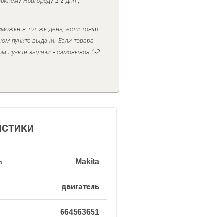
ижнему Новгороду 1-2 дня ,
можен в тот же день, если товар
ном пункте выдачи. Если товара
ом пункте выдачи - самовывоз 1-2
ИСТИКИ
ь
Makita
двигатель
664563651