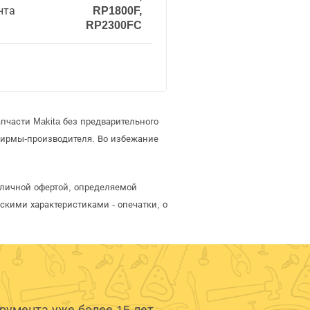
нта
RP1800F,
RP2300FC
пчасти Makita без предварительного
фирмы-производителя. Во избежание
бличной офертой, определяемой
скими характеристиками - опечатки, о
умента уже более 15 лет