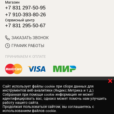
Магазин
+7 831 297-50-95
+7 910-393-80-26
Сервисный центр
+7 831 295-50-67
ЗАКАЗАТЬ ЗВОНОК
ГРАФИК РАБОТЫ
ПРИНИМАЕМ К ОПЛАТЕ
Cайт использует файлы cookie при сборе данных для
© 2017 Магазин Хозяин
инструментов веб-аналитики (Яндекс.Метрика и т.д.)
Собранная при помощи cookie информация не может
Нижний Новгород
идентифицировать вас, однако может помочь нам улучшить
работу нашего сайта.
Вебмеханика
— создание сайта
Продолжая пользоваться сайтом, вы соглашаетесь с
использованием файлов cookie.