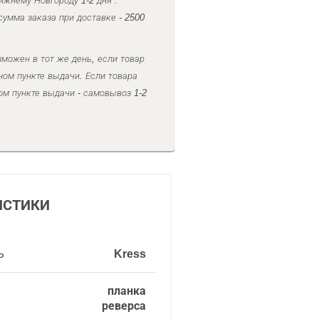
ижнему Новгороду 1-2 дня .
умма заказа при доставке - 2500
можен в тот же день, если товар
ном пункте выдачи. Если товара
ом пункте выдачи - самовывоз 1-2
ИСТИКИ
ь
Kress
планка
реверса