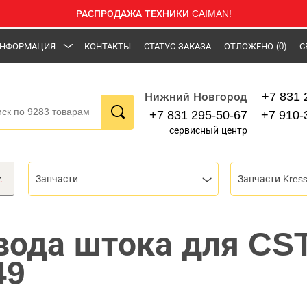
РАСПРОДАЖА ТЕХНИКИ CAIMAN!
НФОРМАЦИЯ
КОНТАКТЫ
СТАТУС ЗАКАЗА
ОТЛОЖЕНО
(0)
С
+7 831 
Нижний Новгород
+7 831 295-50-67
+7 910-
сервисный центр
Запчасти
Запчасти Kres
вода штока для CS
49