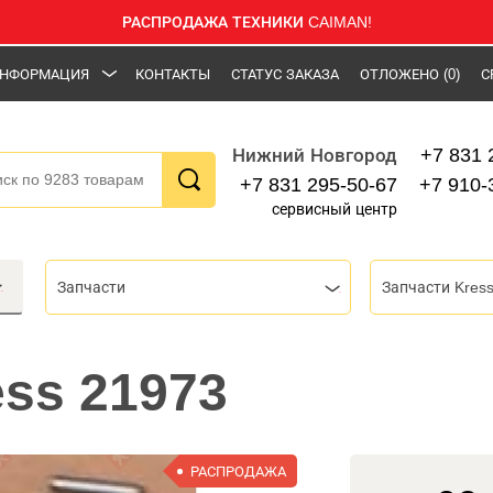
РАСПРОДАЖА ТЕХНИКИ CAIMAN!
НФОРМАЦИЯ
КОНТАКТЫ
СТАТУС ЗАКАЗА
ОТЛОЖЕНО
(0)
С
+7 831 
Нижний Новгород
+7 831 295-50-67
+7 910-
сервисный центр
Запчасти
Запчасти Kres
ss 21973
РАСПРОДАЖА